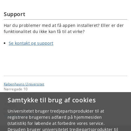
Support
Har du problemer med at få appen installeret? Eller er der
funktionalitet du ikke kan få til at virke?
Se kontakt og support
Københavns Universitet
Nørregade 10
1165 København K
Samtykke til brug af cookies
Kontakt:
Henrik Korzen
Universitetet bruger tredjepartsprodukter til at
heko
@
adm
.
ku
.
dk
registrere brugernes adfærd på hjemmesiden
(statistik) for løbende at forbedre vores service.
Desuden bruger universitetet tredjepartsprodukter til