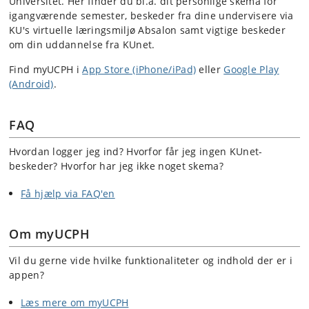
Universitet. Her finder du bl.a. dit personlige skema for
igangværende semester, beskeder fra dine undervisere via
KU's virtuelle læringsmiljø Absalon samt vigtige beskeder
om din uddannelse fra KUnet.
Find myUCPH i
App Store (iPhone/iPad)
eller
Google Play
(Android)
.
FAQ
Hvordan logger jeg ind? Hvorfor får jeg ingen KUnet-
beskeder? Hvorfor har jeg ikke noget skema?
Få hjælp via FAQ'en
Om myUCPH
Vil du gerne vide hvilke funktionaliteter og indhold der er i
appen?
Læs mere om myUCPH